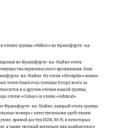
в отелях группы «Milbor» во Франкфурте-на-
ождения во Франкфурте-на-Майне отель
реимущества первоклассного проживания. Наш
ранкфурта-на-Майне. Из отеля «Memphis» можно
х точек financovoj столицы Evropy всего за
относится и к другим отелям нашей группы,
а: отелю «Colour» и отелю «Admiral».
во Франкфурте-на-Майне, каждый отель группы
тельные номера с качественными удобствами.
ние, прямой доступ ISDN, Wi-Fi, в некоторых
е, а также уютный интерьер для комфортного