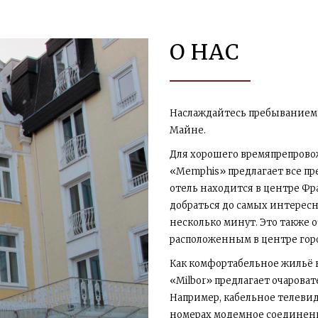
О НАС
Наслаждайтесь пребыванием 
Майне.
Для хорошего времяпрепров
«Memphis» предлагает все п
отель находится в центре Ф
добраться до самых интересны
несколько минут. Это также 
расположенным в центре город
Как комфортабельное жильё 
«Milbor» предлагает очарова
Например, кабельное телевиде
номерах модемное соединени