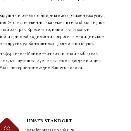
 радушный отель с обширным ассортиментом услуг,
я. Это, естественно, включает в себя obxoditeljnoe
тый завтрак. Кроме того, наши гости могут
чной и при необходимости попросить медицинское
ва других удобств автомат для чистки обуви.
ранкфурте-на-Майне — это отличный выбор как
 тех, кто путешествует в частном порядке и ищет
 Мы с нетерпением ждем Вашего визита.
UNSER STANDORT
Baseler Strasse 52, 60329